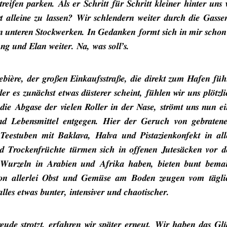
eifen parken. Als er Schritt für Schritt kleiner hinter uns
rt alleine zu lassen? Wir schlendern weiter durch die Gass
 den unteren Stockwerken. In Gedanken formt sich in mir schon
g und Elan weiter. Na, was soll’s.
bière, der großen Einkaufsstraße, die direkt zum Hafen führ
der es zunächst etwas düsterer scheint, fühlen wir uns plötzl
die Abgase der vielen Roller in der Nase, strömt uns nun ei
und Lebensmittel entgegen. Hier der Geruch von gebraten
Teestuben mit Baklava, Halva und Pistazienkonfekt in all
d Trockenfrüchte türmen sich in offenen Jutesäcken vor d
e Wurzeln in Arabien und Afrika haben, bieten bunt bemal
von allerlei Obst und Gemüse am Boden zeugen vom tägli
lles etwas bunter, intensiver und chaotischer.
reude strotzt, erfahren wir später erneut. Wir haben das G