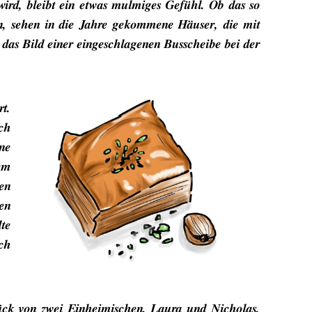
 wird, bleibt ein etwas mulmiges Gefühl. Ob das so
en, sehen in die Jahre gekommene Häuser, die mit
 das Bild einer eingeschlagenen Busscheibe bei der
t.
ich
ne
em
en
en
te
ch
lück von zwei Einheimischen, Laura und Nicholas,