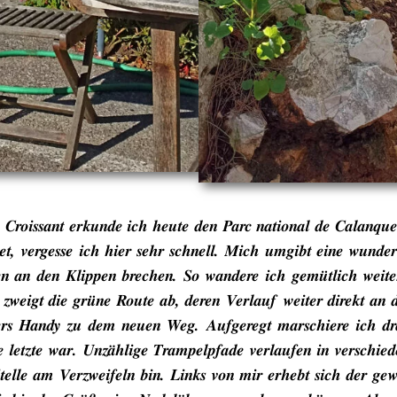
roissant erkunde ich heute den Parc national de Calanques, 
det, vergesse ich hier sehr schnell. Mich umgibt eine wund
en an den Klippen brechen. So wandere ich gemütlich weit
weigt die grüne Route ab, deren Verlauf weiter direkt an der
bers Handy zu dem neuen Weg. Aufgeregt marschiere ich dr
e letzte war. Unzählige Trampelpfade verlaufen in verschie
telle am Verzweifeln bin. Links von mir erhebt sich der gew