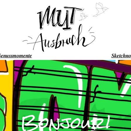
enussmomente
Sketchno
Bonjour!