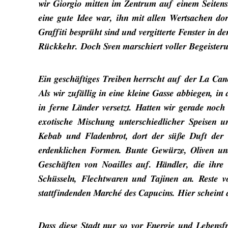
wir Giorgio mitten im Zentrum auf einem Seitenstr
eine gute Idee war, ihn mit allen Wertsachen do
Graffiti besprüht sind und vergitterte Fenster in
Rückkehr. Doch Sven marschiert voller Begeisterun
Ein geschäftiges Treiben herrscht auf der La Cane
Als wir zufällig in eine kleine Gasse abbiegen, in 
in ferne Länder versetzt. Hatten wir gerade noch 
exotische Mischung unterschiedlicher Speisen 
Kebab und Fladenbrot, dort der süße Duft der 
erdenklichen Formen. Bunte Gewürze, Oliven un
Geschäften von Noailles auf. Händler, die ihr
Schüsseln, Flechtwaren und Tajinen an. Reste 
stattfindenden Marché des Capucins. Hier scheint a
Dass diese Stadt nur so vor Energie und Lebensf